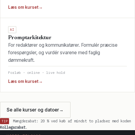
Læs om kurset
→
AI
Promptarkitektur
For redaktører og kommunikatører. Formulér præcise
forespørgsler, og vurdér svarene med faglig
dømmekraft.
Forløb · online · live hold
Læs om kurset
→
Se alle kurser og datoer
→
Mængderabat: 20 % ved køb af mindst to pladser med koden
TIP
Kollegarabat
.