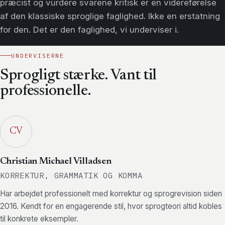
præcist og vurdere svarene kritisk er en videreførelse
af den klassiske sproglige faglighed. Ikke en erstatning
for den. Det er den faglighed, vi underviser i.
UNDERVISERNE
Sprogligt stærke. Vant til
professionelle.
CV
Christian Michael Villadsen
KORREKTUR, GRAMMATIK OG KOMMA
Har arbejdet professionelt med korrektur og sprogrevision siden
2016. Kendt for en engagerende stil, hvor sprogteori altid kobles
til konkrete eksempler.