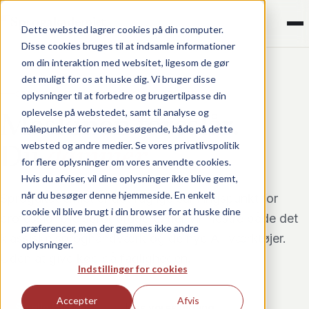
¶
Sprogakademiet
Dette websted lagrer cookies på din computer.
Disse cookies bruges til at indsamle informationer
om din interaktion med websitet, ligesom de gør
det muligt for os at huske dig. Vi bruger disse
SPROGLIGT HÅNDVÆRK I EN AI-TID
oplysninger til at forbedre og brugertilpasse din
oplevelse på webstedet, samt til analyse og
Maskinen foreslår.
målepunkter for vores besøgende, både på dette
websted og andre medier. Se vores privatlivspolitik
Du
dømmer
.
for flere oplysninger om vores anvendte cookies.
Hvis du afviser, vil dine oplysninger ikke blive gemt,
når du besøger denne hjemmeside. En enkelt
Sprogakademiet er det faglige samlingspunkt for
cookie vil blive brugt i din browser for at huske dine
professionelle sprogbrugere, der vil mestre både det
præferencer, men der gemmes ikke andre
klassiske sproghåndværk og de nye AI-værktøjer.
oplysninger.
Uden at give køb på fagligheden.
Indstillinger for cookies
Accepter
Afvis
Se alle kurser
→
Læs vores tilgang