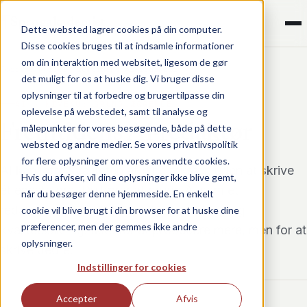
¶
Sprogakademiet
Dette websted lagrer cookies på din computer.
Disse cookies bruges til at indsamle informationer
om din interaktion med websitet, ligesom de gør
Forside
/
Kurser
/
Fremtidens AI-redaktør
det muligt for os at huske dig. Vi bruger disse
oplysninger til at forbedre og brugertilpasse din
AI · NIVEAU: GRUNDLÆGGENDE
oplevelse på webstedet, samt til analyse og
Fremtidens AI-redaktør
målepunkter for vores besøgende, både på dette
websted og andre medier. Se vores privatlivspolitik
for flere oplysninger om vores anvendte cookies.
AI kan løfte kvaliteten af dine tekster, uden at skrive
Hvis du afviser, vil dine oplysninger ikke blive gemt,
ét eneste ord. Du lærer at bruge AI som et
når du besøger denne hjemmeside. En enkelt
redaktionelt værktøj til analyse, sparring og
cookie vil blive brugt i din browser for at huske dine
præferencer, men der gemmes ikke andre
kvalitetssikring. Ikke for at producere mere, men for at
oplysninger.
skrive bedre.
Indstillinger for cookies
Accepter
Afvis
VARIGHED
FORMAT
TID