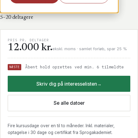
4 dage
Fysisk i København
9.00–15.00
HOLD
5–20 deltagere
PRIS PR. DELTAGER
12.000 kr.
ekskl. moms · samlet forløb, spar 25 %
Åbent hold oprettes ved min. 6 tilmeldte
NÆSTE
Skriv dig på interesselisten
→
Se alle datoer
Fire kursusdage over en til to måneder. Inkl. materialer,
optagelse i 30 dage og certifikat fra Sprogakademiet.