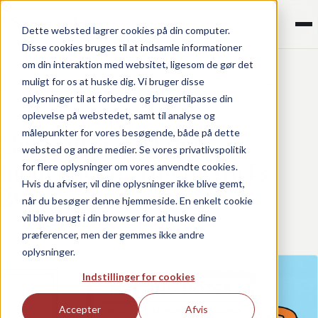
¶
Sprogakademiet
Dette websted lagrer cookies på din computer.
Disse cookies bruges til at indsamle informationer
om din interaktion med websitet, ligesom de gør det
Forside
/
Artikler
/
muligt for os at huske dig. Vi bruger disse
Guide til et effektivt mødereferat: Tips og tricks 2026
oplysninger til at forbedre og brugertilpasse din
oplevelse på webstedet, samt til analyse og
INFO
målepunkter for vores besøgende, både på dette
Guide til et effektivt
websted og andre medier. Se vores privatlivspolitik
for flere oplysninger om vores anvendte cookies.
mødereferat: Tips og tricks
Hvis du afviser, vil dine oplysninger ikke blive gemt,
2026
når du besøger denne hjemmeside. En enkelt cookie
vil blive brugt i din browser for at huske dine
Leon Di Cara Voss
Dec 23, 2025 6:09:32 PM
præferencer, men der gemmes ikke andre
oplysninger.
Indstillinger for cookies
Accepter
Afvis