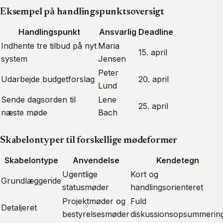
Eksempel på handlingspunktsoversigt
Handlingspunkt
Ansvarlig
Deadline
Indhente tre tilbud på nyt
Maria
15. april
system
Jensen
Peter
Udarbejde budgetforslag
20. april
Lund
Sende dagsorden til
Lene
25. april
næste møde
Bach
Skabelontyper til forskellige mødeformer
Skabelontype
Anvendelse
Kendetegn
Ugentlige
Kort og
Grundlæggende
statusmøder
handlingsorienteret
Projektmøder og
Fuld
Detaljeret
bestyrelsesmøder
diskussionsopsummerin