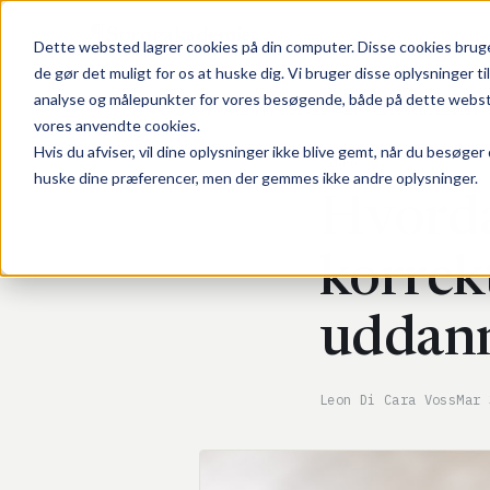
¶
Sprogakademiet
Dette websted lagrer cookies på din computer. Disse cookies bruges
de gør det muligt for os at huske dig. Vi bruger disse oplysninger t
analyse og målepunkter for vores besøgende, både på dette websted 
Forside
/
Artikler
/
Hvordan bliver man korrekturlæser? 
vores anvendte cookies.
Hvis du afviser, vil dine oplysninger ikke blive gemt, når du besøger
INFO
huske dine præferencer, men der gemmes ikke andre oplysninger.
Hvorda
korrek
uddann
Leon Di Cara Voss
Mar 