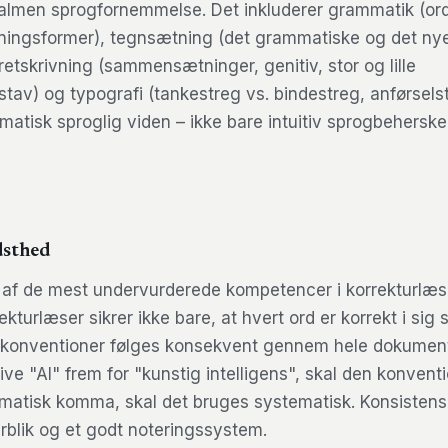
 almen sprogfornemmelse. Det inkluderer grammatik (ord
jningsformer), tegnsætning (det grammatiske og det ny
tskrivning (sammensætninger, genitiv, stor og lille
av) og typografi (tankestreg vs. bindestreg, anførselst
matisk sproglig viden – ikke bare intuitiv sprogbeherske
dsthed
 af de mest undervurderede kompetencer i korrekturlæs
ekturlæser sikrer ikke bare, at hvert ord er korrekt i sig
e konventioner følges konsekvent gennem hele dokumen
rive "AI" frem for "kunstig intelligens", skal den konvent
matisk komma, skal det bruges systematisk. Konsisten
blik og et godt noteringssystem.