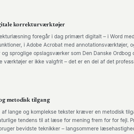
gitale korrekturværktøjer
rekturlæsning foregår i dag primært digitalt – i Word me
ktioner, i Adobe Acrobat med annotationsværktøjer, o
er og sproglige opslagsværker som Den Danske Ordbog 
e værktøjer er ikke valgfrit – det er en del af det profess
og metodisk tilgang
 af lange og komplekse tekster kræver en metodisk tilg
urlige tendens til at læse for mening frem for for fejl. P
bruger bevidste teknikker – langsommere læsehastighed