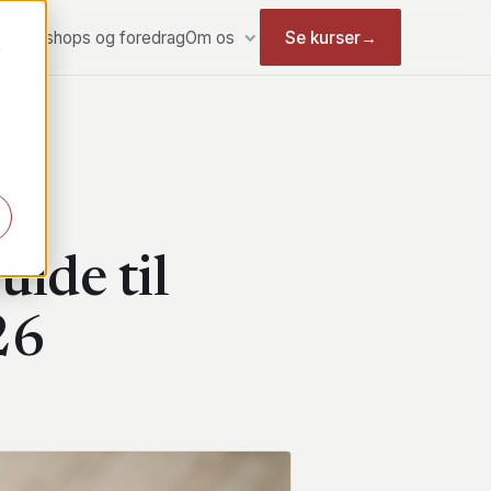
r
Workshops og foredrag
Om os
Se kurser
→
m
ide til
26