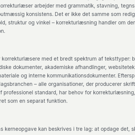
korrekturlæser arbejder med grammatik, stavning, tegn
outmæssig konsistens. Det er ikke det samme som redig
ld, struktur og vinkel – korrekturlæsning handler om de
on.
r korrekturlæsere med et bredt spektrum af teksttyper: bø
ridiske dokumenter, akademiske afhandlinger, websitetek
teriale og interne kommunikationsdokumenter. Efterspø
lagsbranchen – alle organisationer, der producerer skrift
 professionel standard, har behov for korrekturlæsning
eret som en separat funktion.
s kerneopgave kan beskrives i tre lag: at opdage det, s