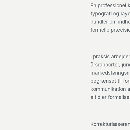
En professionel 
typografi og lay
handler om indho
formelle præcisi
I praksis arbejde
årsrapporter, ju
markedsføringsma
begrænset til for
kommunikation af
altid er formalis
Korrekturlæseren