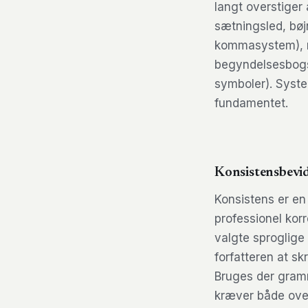
langt overstiger
sætningsled, bø
kommasystem), re
begyndelsesbogst
symboler). Syste
fundamentet.
Konsistensbevi
Konsistens er en
professionel korr
valgte sproglig
forfatteren at sk
Bruges der gram
kræver både over