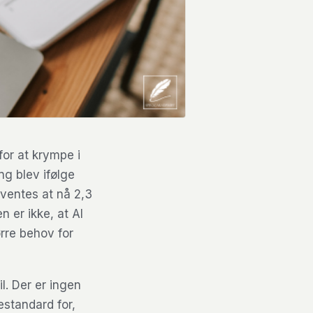
for at krympe i
ng blev ifølge
orventes at nå 2,3
n er ikke, at AI
ørre behov for
il. Der er ingen
standard for,