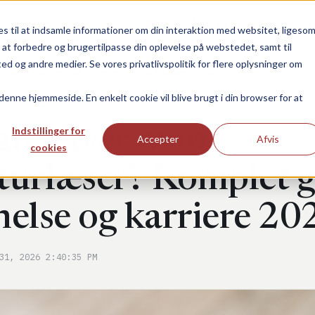
Artikler
Konference
Kurser
Ressource
 til at indsamle informationer om din interaktion med websitet, ligeso
il at forbedre og brugertilpasse din oplevelse på webstedet, samt til
og andre medier. Se vores privatlivspolitik for flere oplysninger om
Komplet guide til uddannelse og karriere 2026
 denne hjemmeside. En enkelt cookie vil blive brugt i din browser for at
n bliver man
Indstillinger for
Accepter
Afvis
cookies
turlæser? Komplet gu
else og karriere 20
31, 2026 2:40:35 PM