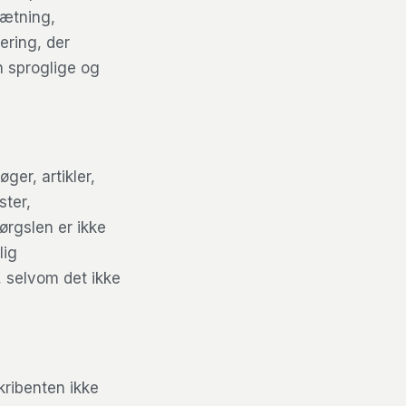
sætning,
ering, der
n sproglige og
ger, artikler,
ster,
rgslen er ikke
lig
, selvom det ikke
kribenten ikke