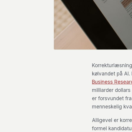
Korrekturlæsning 
kølvandet på AI. 
Business Researc
milliarder dollar
er forsvundet fra
menneskelig kvali
Alligevel er korr
formel kandidatu