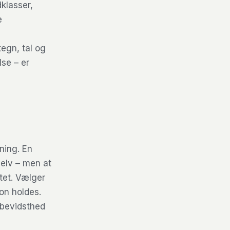
klasser,
e
egn, tal og
lse – er
ning. En
 selv – men at
tet. Vælger
ion holdes.
sbevidsthed