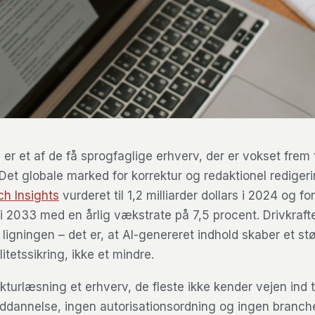
er et af de få sprogfaglige erhverv, der er vokset frem 
Det globale marked for korrektur og redaktionel redigeri
h Insights
vurderet til 1,2 milliarder dollars i 2024 og f
s i 2033 med en årlig vækstrate på 7,5 procent. Drivkrafte
 ligningen – det er, at AI-genereret indhold skaber et st
tetssikring, ikke et mindre.
ekturlæsning et erhverv, de fleste ikke kender vejen ind t
ddannelse, ingen autorisationsordning og ingen branche