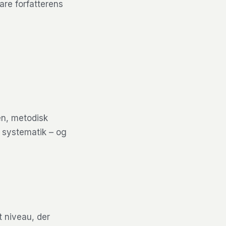
are forfatterens
en, metodisk
il systematik – og
t niveau, der