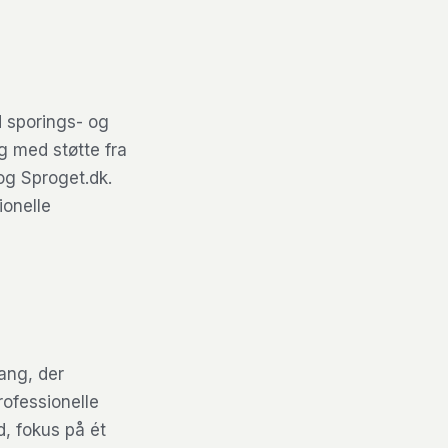
d sporings- og
g med støtte fra
og Sproget.dk.
ionelle
ang, der
rofessionelle
, fokus på ét