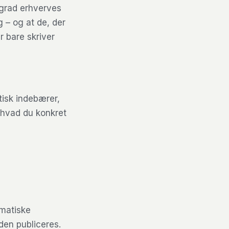
 grad erhverves
 – og at de, der
r bare skriver
tisk indebærer,
 hvad du konkret
ematiske
 den publiceres.