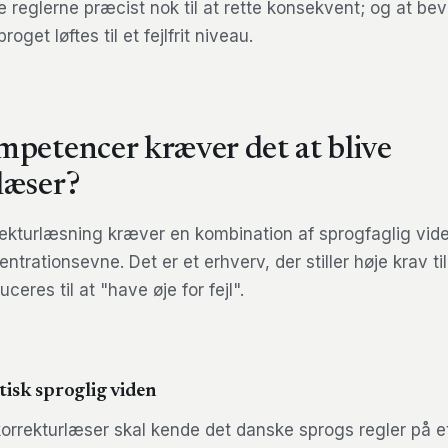
e reglerne præcist nok til at rette konsekvent; og at bev
get løftes til et fejlfrit niveau.
mpetencer kræver det at blive
læser?
rekturlæsning kræver en kombination af sprogfaglig vid
entrationsevne. Det er et erhverv, der stiller høje krav t
ceres til at "have øje for fejl".
isk sproglig viden
korrekturlæser skal kende det danske sprogs regler på e