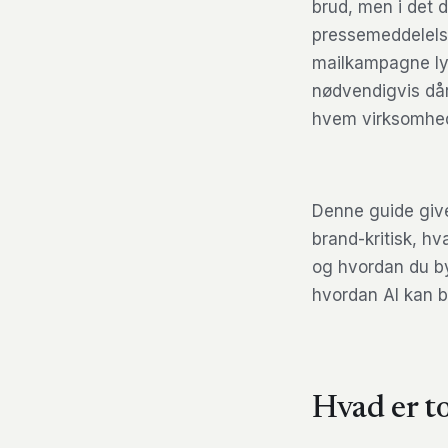
brud, men i det
pressemeddelelse
mailkampagne ly
nødvendigvis då
hvem virksomhed
Denne guide giver
brand-kritisk, 
og hvordan du by
hvordan AI kan b
Hvad er to