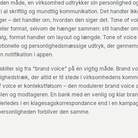
 den måde, en virksomhed udtrykker sin personlighed o
 al skriftlig og mundtlig kommunikation. Det handler ik
er – det handler om, hvordan den siger det. Tone of voi
eller format, selvom de hænger sammen: stil handler o
valg, format handler om layout og længde. Tone of voice 
tionelle og personlighedsmæssige udtryk, der gennemsy
n notifikation i appen.
killer sig fra "brand voice" på én vigtig måde. Brand vo
lighedstræk, der altid er til stede i virksomhedens kom
f voice er kontekstfølsom – den modulerer brand voice 
alen og modtageren. En bank med en venlig og klar brand
derledes i en klagesagskorrespondance end i en kampa
personligheden forbliver den samme.