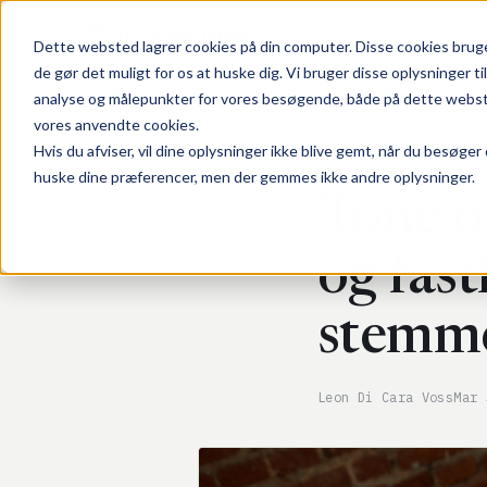
¶
Sprogakademiet
Dette websted lagrer cookies på din computer. Disse cookies bruges
de gør det muligt for os at huske dig. Vi bruger disse oplysninger t
analyse og målepunkter for vores besøgende, både på dette websted 
Forside
/
Artikler
/
Tone of voice guide: Sådan finder o
vores anvendte cookies.
Hvis du afviser, vil dine oplysninger ikke blive gemt, når du besøger
GUIDE
huske dine præferencer, men der gemmes ikke andre oplysninger.
Tone o
og fas
stemm
Leon Di Cara Voss
Mar 