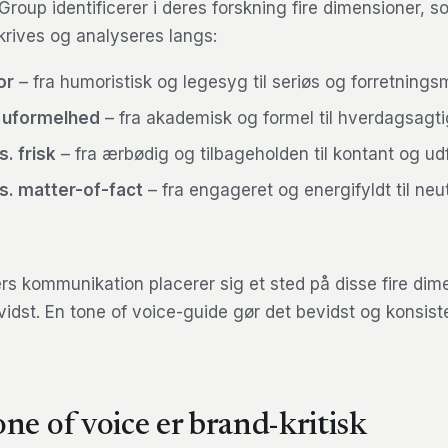
roup identificerer i deres forskning fire dimensioner, 
krives og analyseres langs:
or
– fra humoristisk og legesyg til seriøs og forretning
. uformelhed
– fra akademisk og formel til hverdagsagti
. frisk
– fra ærbødig og tilbageholden til kontant og u
vs. matter-of-fact
– fra engageret og energifyldt til neu
rs kommunikation placerer sig et sted på disse fire dim
vidst. En tone of voice-guide gør det bevidst og konsist
ne of voice er brand-kritisk