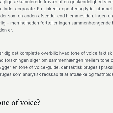
 daglige akkumulerede fravær af en genkendelighed ste
 lyder corporate. En LinkedIn-opdatering lyder uformel.
der som en anden afsender end hjemmesiden. Ingen enk
rlig – men helheden fortæller ingen sammenhængende h
en er.
 dig det komplette overblik: hvad tone of voice faktisk 
hvad forskningen siger om sammenhængen mellem tone 
gger en tone of voice-guide, der faktisk bruges i praks
ruges som analytisk redskab til at afdække og fasthold
ne of voice?