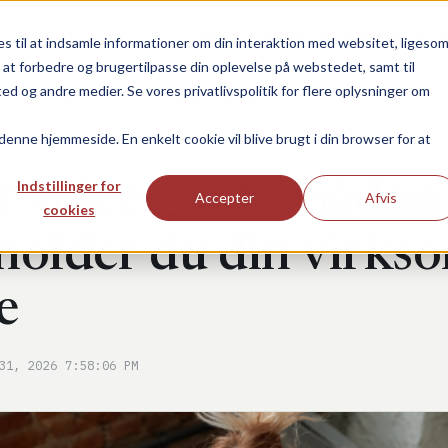
Artikler
Konference
Kurser
Ressource
 til at indsamle informationer om din interaktion med websitet, ligeso
il at forbedre og brugertilpasse din oplevelse på webstedet, samt til
og andre medier. Se vores privatlivspolitik for flere oplysninger om
g fastholder du din virksomheds stemme
 denne hjemmeside. En enkelt cookie vil blive brugt i din browser for at
f voice guide: Sådan
Indstillinger for
Accepter
Afvis
cookies
tholder du din virk
e
31, 2026 7:58:06 PM