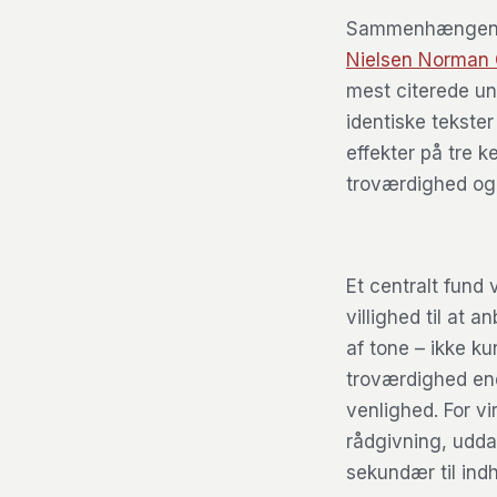
Sammenhængen me
Nielsen Norman G
mest citerede un
identiske tekster
effekter på tre 
troværdighed og
Et centralt fund
villighed til at
af tone – ikke ku
troværdighed end
venlighed. For vi
rådgivning, udda
sekundær til ind