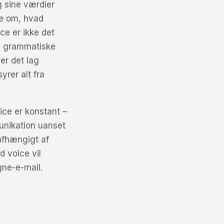
g sine værdier
ke om, hvad
ce er ikke det
m grammatiske
er det lag
rer alt fra
ice er konstant –
munikation uanset
afhængigt af
 voice vil
gne-e-mail.