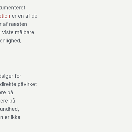
kumenteret.
ption
er en af de
ar af næsten
e viste målbare
enlighed,
siger for
direkte påvirket
ere på
jere på
 sundhed,
n er ikke