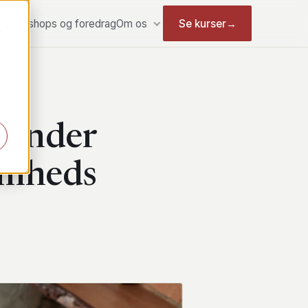
r
Workshops og foredrag
Om os
Se kurser
→
m
 finder
somheds