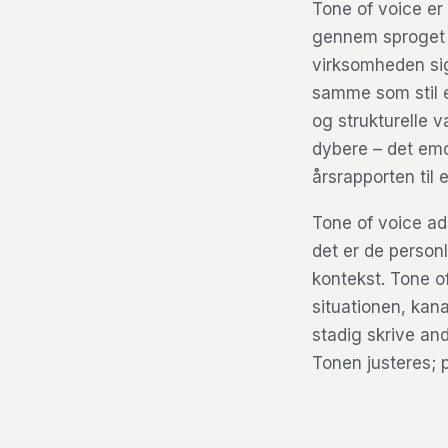
Tone of voice er
gennem sproget i
virksomheden sig
samme som stil 
og strukturelle 
dybere – det emo
årsrapporten til e
Tone of voice ads
det er de person
kontekst. Tone o
situationen, kan
stadig skrive an
Tonen justeres; 