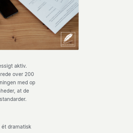
ssigt aktiv.
erede over 200
tningen med op
mheder, at de
standarder.
 i ét dramatisk