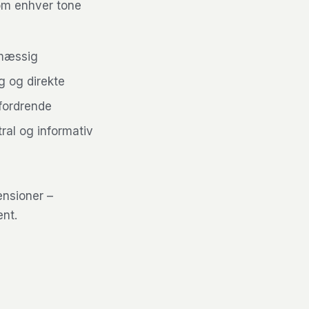
som enhver tone
smæssig
g og direkte
dfordrende
tral og informativ
ensioner –
ent.