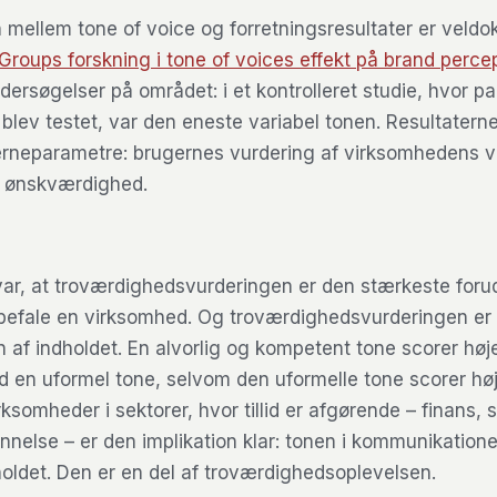
llem tone of voice og forretningsresultater er veldo
roups forskning i tone of voices effekt på brand perce
dersøgelser på området: i et kontrolleret studie, hvor p
 blev testet, var den eneste variabel tonen. Resultatern
kerneparametre: brugernes vurdering af virksomhedens v
 ønskværdighed.
 var, at troværdighedsvurderingen er den stærkeste forud
 anbefale en virksomhed. Og troværdighedsvurderingen er 
n af indholdet. En alvorlig og kompetent tone scorer høj
 en uformel tone, selvom den uformelle tone scorer hø
rksomheder i sektorer, hvor tillid er afgørende – finans,
nnelse – er den implikation klar: tonen i kommunikatione
holdet. Den er en del af troværdighedsoplevelsen.