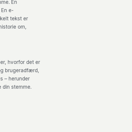
mme. En
 En e-
elt tekst er
istorie om,
er, hvorfor det er
og brugeradfærd,
is – herunder
e din stemme.