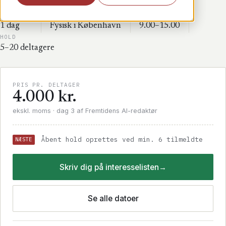
VARIGHED
FORMAT
TID
1 dag
Fysisk i København
9.00–15.00
HOLD
5–20 deltagere
PRIS PR. DELTAGER
4.000 kr.
ekskl. moms · dag 3 af Fremtidens AI-redaktør
Åbent hold oprettes ved min. 6 tilmeldte
NÆSTE
Skriv dig på interesselisten
→
Se alle datoer