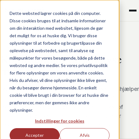
¶
Sprogakademiet
Dette websted lagrer cookies på din computer.
Disse cookies bruges til at indsamle informationer
om din interaktion med websitet, ligesom de gør
Forside
/
Kurser
/
Kommunikationsanalyse med AI
det muligt for os at huske dig. Vi bruger disse
oplysninger til at forbedre og brugertilpasse din
AI · NIVEAU: GRUNDLÆGGENDE
oplevelse på webstedet, samt til analyse og
Kommunikationsanalyse
målepunkter for vores besøgende, både på dette
websted og andre medier. Se vores privatlivspolitik
med AI
for flere oplysninger om vores anvendte cookies.
Hvis du afviser, vil dine oplysninger ikke blive gemt,
når du besøger denne hjemmeside. En enkelt
Brug AI som en analytisk sparringspartner, der hjælper
cookie vil blive brugt i din browser for at huske dine
dig med at se din tekst udefra. Som dag 3 af
præferencer, men der gemmes ikke andre
Fremtidens AI-redaktør arbejder du med tone of
oplysninger.
voice, budskabstest og målgruppe, og du løser
Indstillinger for cookies
løbende opgaver og får personlig feedback.
Accepter
Afvis