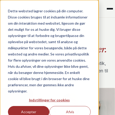
¶
Sprogakademiet
Dette websted lagrer cookies på din computer.
Disse cookies bruges til at indsamle informationer
om din interaktion med websitet, ligesom de gør
Forside
/
Artikler
det muligt for os at huske dig. Vi bruger disse
oplysninger til at forbedre og brugertilpasse din
ARTIKLER
oplevelse på webstedet, samt til analyse og
Artikler, guides og
nyheder.
målepunkter for vores besøgende, både på dette
websted og andre medier. Se vores privatlivspolitik
for flere oplysninger om vores anvendte cookies.
Faglige artikler, guides og nyheder om grammatik,
Hvis du afviser, vil dine oplysninger ikke blive gemt,
korrektur, sprog, kommunikation og AI. Ny viden til
når du besøger denne hjemmeside. En enkelt
dig, der arbejder professionelt med tekst.
cookie vil blive brugt i din browser for at huske dine
præferencer, men der gemmes ikke andre
oplysninger.
Indstillinger for cookies
Accepter
Afvis